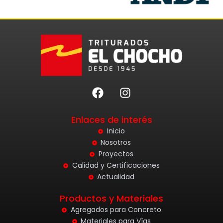
F
I
a
n
c
s
Enlaces de interés
e
t
b
a
Inicio
o
g
Nosotros
o
r
Proyectos
k
a
Calidad y Certificaciones
m
Actualidad
Productos y Materiales
Agregados para Concreto
Materiales para Vías