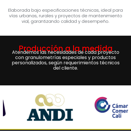
Elaborada bajo especificaciones técnicas, ideal para
vías urbanas, rurales y proyectos de mantenimiento
vial, garantizando calidad y desempeño.
Producción a la medida
Atendemos las necesidades de cada proyecto
con granulometrías especiales y productos
personalizados, según requerimientos técnicos
del cliente.