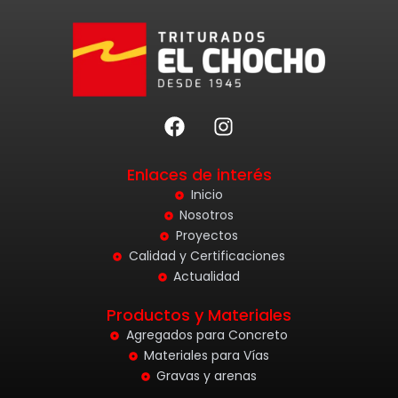
F
I
a
n
c
s
Enlaces de interés
e
t
b
a
Inicio
o
g
Nosotros
o
r
Proyectos
k
a
Calidad y Certificaciones
m
Actualidad
Productos y Materiales
Agregados para Concreto
Materiales para Vías
Gravas y arenas