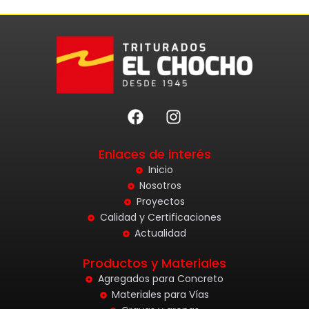
F
I
a
n
c
s
Enlaces de interés
e
t
b
a
Inicio
o
g
Nosotros
o
r
Proyectos
k
a
Calidad y Certificaciones
m
Actualidad
Productos y Materiales
Agregados para Concreto
Materiales para Vías