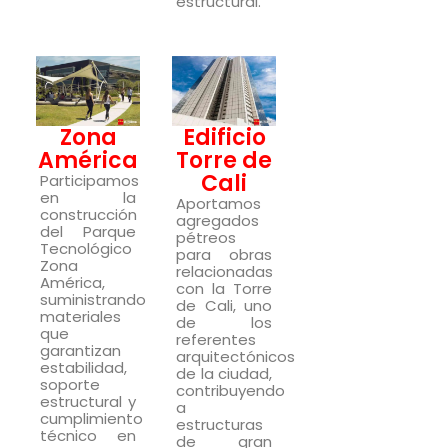
estructural.
Zona
Edificio
América
Torre de
Cali
Participamos
en la
Aportamos
construcción
agregados
del Parque
pétreos
Tecnológico
para obras
Zona
relacionadas
América,
con la Torre
suministrando
de Cali, uno
materiales
de los
que
referentes
garantizan
arquitectónicos
estabilidad,
de la ciudad,
soporte
contribuyendo
estructural y
a
cumplimiento
estructuras
técnico en
de gran