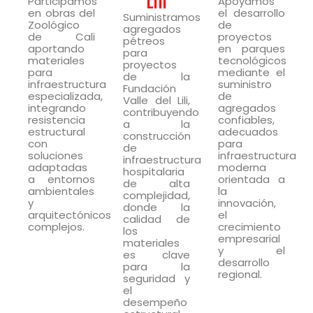
Lili
Participamos
Apoyamos
en obras del
el desarrollo
Suministramos
Zoológico
de
agregados
de Cali
proyectos
pétreos
aportando
en parques
para
materiales
tecnológicos
proyectos
para
mediante el
de la
infraestructura
suministro
Fundación
especializada,
de
Valle del Lili,
integrando
agregados
contribuyendo
resistencia
confiables,
a la
estructural
adecuados
construcción
con
para
de
soluciones
infraestructura
infraestructura
adaptadas
moderna
hospitalaria
a entornos
orientada a
de alta
ambientales
la
complejidad,
y
innovación,
donde la
arquitectónicos
el
calidad de
complejos.
crecimiento
los
empresarial
materiales
y el
es clave
desarrollo
para la
regional.
seguridad y
el
desempeño