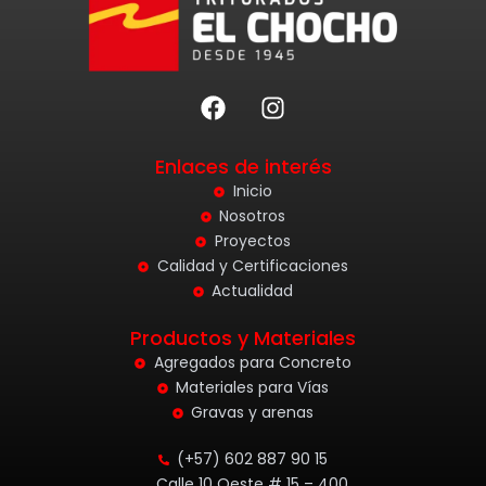
F
I
a
n
c
s
Enlaces de interés
e
t
b
a
Inicio
o
g
Nosotros
o
r
Proyectos
k
a
Calidad y Certificaciones
m
Actualidad
Productos y Materiales
Agregados para Concreto
Materiales para Vías
Gravas y arenas
(+57) 602 887 90 15
Calle 10 Oeste # 15 – 400