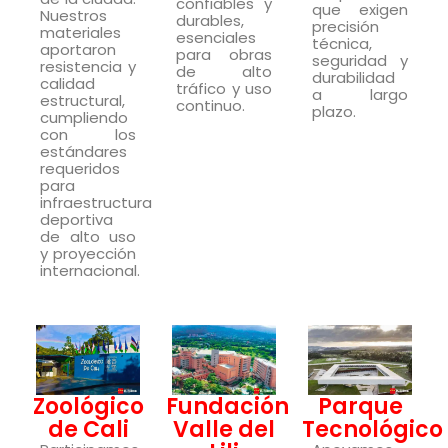
confiables y
que exigen
Nuestros
durables,
precisión
materiales
esenciales
técnica,
aportaron
para obras
seguridad y
resistencia y
de alto
durabilidad
calidad
tráfico y uso
a largo
estructural,
continuo.
plazo.
cumpliendo
con los
estándares
requeridos
para
infraestructura
deportiva
de alto uso
y proyección
internacional.
Zoológico
Fundación
Parque
de Cali
Valle del
Tecnológico