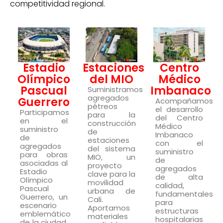
competitividad regional.
Estadio
Estaciones
Centro
Olímpico
del MIO
Médico
Pascual
Imbanaco
Suministramos
agregados
Guerrero
Acompañamos
pétreos
el desarrollo
Participamos
para la
del Centro
en el
construcción
Médico
suministro
de
Imbanaco
de
estaciones
con el
agregados
del sistema
suministro
para obras
MIO, un
de
asociadas al
proyecto
agregados
Estadio
clave para la
de alta
Olímpico
movilidad
calidad,
Pascual
urbana de
fundamentales
Guerrero, un
Cali.
para
escenario
Aportamos
estructuras
emblemático
materiales
hospitalarias
de la ciudad.